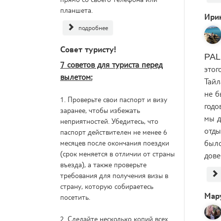
планшета.
Ири
подробнее
Совет туристу!
PAL
7 советов для туриста перед
этог
вылетом:
Тайл
не б
1. Проверьте свои паспорт и визу
годо
заранее, чтобы избежать
мы д
неприятностей. Убедитесь, что
отды
паспорт действителен не менее 6
было
месяцев после окончания поездки
(срок меняется в отличии от страны
дове
въезда), а также проверьте
требования для получения визы в
страну, которую собираетесь
Мар
посетить.
2. Сделайте несколько копий всех