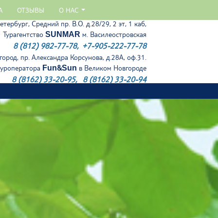
А
ОТЗЫВЫ
О НАС
тербург, Средний пр. В.О. д.28/29, 2 эт, 1 каб,
Турагентство
SUNMAR
м. Василеостровская
8 (812) 982-77-78, +7-905-222-77-78
ород, пр. Александра Корсунова, д.28А, оф.31.
туроператора
Fun&Sun
в Великом Новгороде
8 (8162) 33-20-95
,
8 (8162) 33-20-94