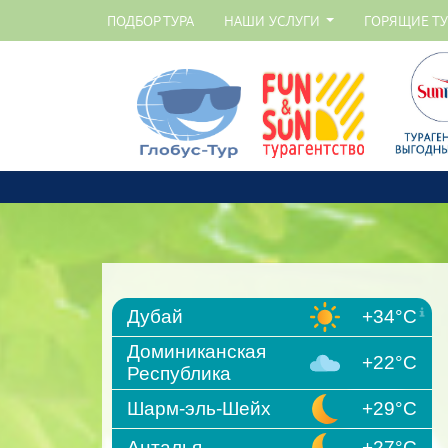
ПОДБОР ТУРА
НАШИ УСЛУГИ
ГОРЯЩИЕ Т
Дубай
+34°C
Доминиканская
+22°C
Республика
Шарм-эль-Шейх
+29°C
Анталья
+27°C