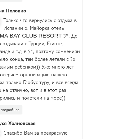
на Половко
Только что вернулись с отдыха в
Испании о. Майорка отель
MA BAY CLUB RESORT 3*. До
о отдыхали в Турции, Египте,
анде и т.д. в 5*, поэтому сомнениям
ыло конца, тем более летели с 3х
валым ребенком)) Уже много лет
оверяем организацию нашего
ха только Глобус туру, и все всегда
 на отлично, вот и в этот раз
рились и полетели на море))
подробнее
уся Холмовская
Спасибо Вам за прекрасную